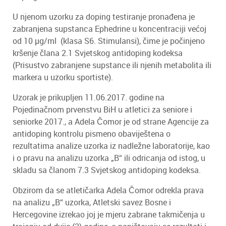
U njenom uzorku za doping testiranje pronađena je
zabranjena supstanca Ephedrine u koncentraciji većoj
od 10 µg/ml (klasa S6. Stimulansi), čime je počinjeno
kršenje člana 2.1 Svjetskog antidoping kodeksa
(Prisustvo zabranjene supstance ili njenih metabolita ili
markera u uzorku sportiste).
Uzorak je prikupljen 11.06.2017. godine na
Pojedinačnom prvenstvu BiH u atletici za seniore i
seniorke 2017., a Adela Čomor je od strane Agencije za
antidoping kontrolu pismeno obaviještena o
rezultatima analize uzorka iz nadležne laboratorije, kao
i o pravu na analizu uzorka „B“ ili odricanja od istog, u
skladu sa članom 7.3 Svjetskog antidoping kodeksa.
Obzirom da se atletičarka Adela Čomor odrekla prava
na analizu „B“ uzorka, Atletski savez Bosne i
Hercegovine izrekao joj je mjeru zabrane takmičenja u