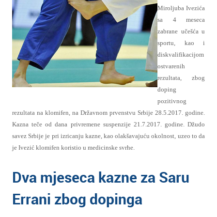
Miroljuba Ivezića
sa 4 meseca
zabrane učešća u
sportu, kao i
diskvalifikacijom
ostvarenih
rezultata, zbog
doping
pozitivnog
rezultata na klomifen, na Državnom prvenstvu Srbije 28.5.2017. godine.
Kazna teče od dana privremene suspenzije 21.7.2017. godine. Džudo
savez Srbije je pri izricanju kazne, kao olakšavajuću okolnost, uzeo to da
je Ivezić klomifen koristio u medicinske svrhe.
Dva mjeseca kazne za Saru
Errani zbog dopinga