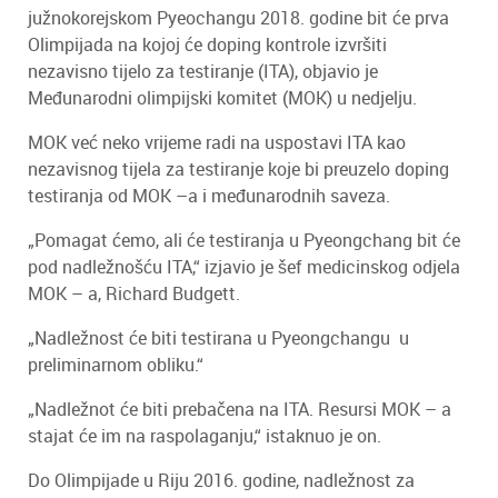
južnokorejskom Pyeochangu 2018. godine bit će prva
Olimpijada na kojoj će doping kontrole izvršiti
nezavisno tijelo za testiranje (ITA), objavio je
Međunarodni olimpijski komitet (MOK) u nedjelju.
MOK već neko vrijeme radi na uspostavi ITA kao
nezavisnog tijela za testiranje koje bi preuzelo doping
testiranja od MOK –a i međunarodnih saveza.
„Pomagat ćemo, ali će testiranja u Pyeongchang bit će
pod nadležnošću ITA,“ izjavio je šef medicinskog odjela
MOK – a, Richard Budgett.
„Nadležnost će biti testirana u Pyeongchangu u
preliminarnom obliku.“
„Nadležnot će biti prebačena na ITA. Resursi MOK – a
stajat će im na raspolaganju,“ istaknuo je on.
Do Olimpijade u Riju 2016. godine, nadležnost za