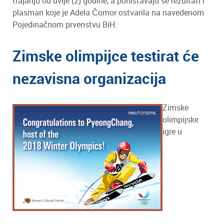
trajanju od dvije (2) godine, a poništavaju se rezultati i
plasman koje je Adela Čomor ostvarila na navedenom
Pojedinačnom prvenstvu BiH.
Zimske olimpijce testirat će
nezavisna organizacija
Zimske
olimpijske
igre u