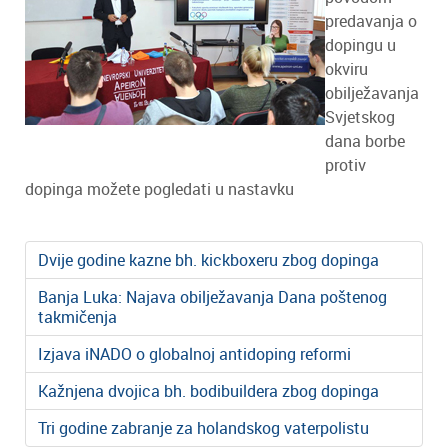
predavanja o
dopingu u
okviru
obilježavanja
Svjetskog
dana borbe
protiv
dopinga možete pogledati u nastavku
Dvije godine kazne bh. kickboxeru zbog dopinga
Banja Luka: Najava obilježavanja Dana poštenog
takmičenja
Izjava iNADO o globalnoj antidoping reformi
Kažnjena dvojica bh. bodibuildera zbog dopinga
Tri godine zabranje za holandskog vaterpolistu