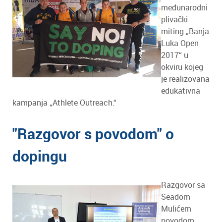
međunarodni
plivački
miting „Banja
Luka Open
2017“ u
okviru kojeg
je realizovana
edukativna
kampanja „Athlete Outreach.“
"Razgovor s povodom" o
dopingu
Razgovor sa
Seadom
Mulićem
povodom