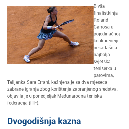
Bivša
finalistkinja
Roland
Garrosa u
pojedinačnoj
konkurenciji i
nekadašnja
najbolja
svjetska
teniserka u
parovima,
Talijanka Sara Errani, kažnjena je sa dva mjeseca
zabrane igranja zbog korištenja zabranjenog sredstva,
objavila je u ponedjeljak Međunarodna teniska
federacija (ITF).
Dvogodišnja kazna