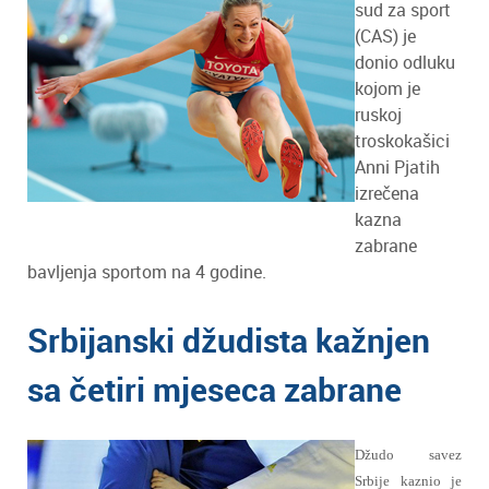
sud za sport
(CAS) je
donio odluku
kojom je
ruskoj
troskokašici
Anni Pjatih
izrečena
kazna
zabrane
bavljenja sportom na 4 godine.
Srbijanski džudista kažnjen
sa četiri mjeseca zabrane
Džudo savez
Srbije kaznio je