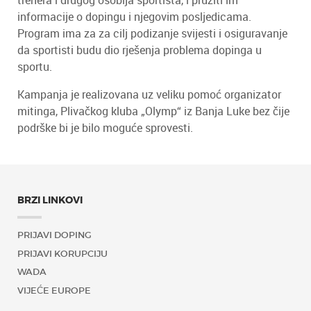
trenera i drugog osoblja sportista, i pružiti im
informacije o dopingu i njegovim posljedicama.
Program ima za za cilj podizanje svijesti i osiguravanje
da sportisti budu dio rješenja problema dopinga u
sportu.
Kampanja je realizovana uz veliku pomoć organizator
mitinga, Plivačkog kluba „Olymp“ iz Banja Luke bez čije
podrške bi je bilo moguće sprovesti.
BRZI LINKOVI
PRIJAVI DOPING
PRIJAVI KORUPCIJU
WADA
VIJEĆE EUROPE