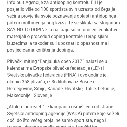
Info pult Agencije za antidoping kontrolu BiH je
posjetilo više od 100 sportista svih uzrasta od čega je
većina provjerila svoje poznavanje oblasti antidopinga
putem multimedijalnog kviza, te se slikala sa sloganom
SAY NO TO DOPING, a na kraju su im uručeni edukativni
materijali o proceduri doping kontrole i terapisjkim
izuzećima, a također su i upoznati o opasnostima i
posljedicama korištenja dopinga.
Plivački miting “Banjaluka open 2017.” nalazi se u
kalendarima Evropske plivačke federacije (LEN) i
Svjetske plivačke federacije (FINA) i ove godine je
okupio 368 plivača, iz 36 klubova iz Bosne i
Hercegovine, Srbije, Kanade, Hrvatske, Italije, Letonije,
Makedonije i Slovenije.
„Athlete outreach“ je kampanja osmišljena od strane
Svjetske antidoping agencije (WADA) putem koje se želi
doći do što većeg broja, ne samo sportista, nego i