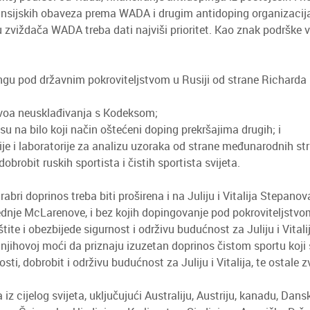
inansijskih obaveza prema WADA i drugim antidoping organizaci
tu zviždača WADA treba dati najviši prioritet. Kao znak podršk
pingu pod državnim pokroviteljstvom u Rusiji od strane Richarda
nivoa neusklađivanja s Kodeksom;
u na bilo koji način oštećeni doping prekršajima drugih; i
e i laboratorije za analizu uzoraka od strane međunarodnih str
obit ruskih sportista i čistih sportista svijeta.
bri doprinos treba biti proširena i na Juliju i Vitalija Stepanov
dnje McLarenove, i bez kojih dopingovanje pod pokroviteljstvom 
aštite i obezbijede sigurnost i održivu budućnost za Juliju i Vita
jihovoj moći da priznaju izuzetan doprinos čistom sportu koji su d
i, dobrobit i održivu budućnost za Juliju i Vitalija, te ostale z
 iz cijelog svijeta, uključujući Australiju, Austriju, kanadu, Da