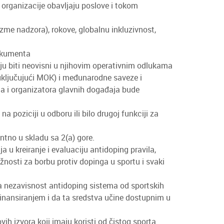
organizacije obavljaju poslove i tokom
izme nadzora), rokove, globalnu inkluzivnost,
dokumenta
ju biti neovisni u njihovim operativnim odlukama
(uključujući MOK) i međunarodne saveze i
–a i organizatora glavnih događaja bude
a poziciji u odboru ili bilo drugoj funkciji za
entno u skladu sa 2(a) gore.
 u kreiranje i evaluaciju antidoping pravila,
žnosti za borbu protiv dopinga u sportu i svaki
na nezavisnost antidoping sistema od sportskih
inansiranjem i da ta sredstva učine dostupnim u
ih izvora koji imaju koristi od čistog sporta