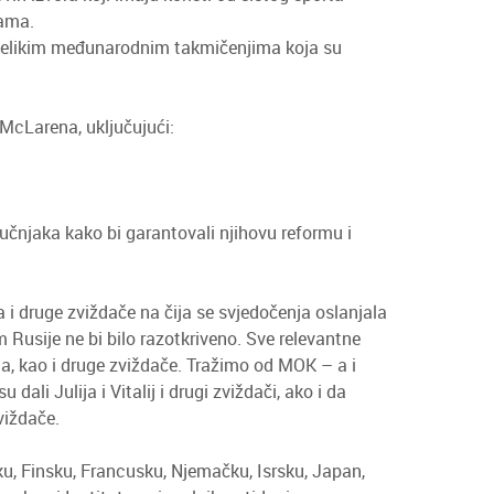
jama.
e velikim međunarodnim takmičenjima koja su
 McLarena, uključujući:
učnjaka kako bi garantovali njihovu reformu i
a i druge zviždače na čija se svjedočenja oslanjala
Rusije ne bi bilo razotkriveno. Sve relevantne
lija, kao i druge zviždače. Tražimo od MOK – a i
ali Julija i Vitalij i drugi zviždači, ako i da
viždače.
nsku, Finsku, Francusku, Njemačku, Isrsku, Japan,