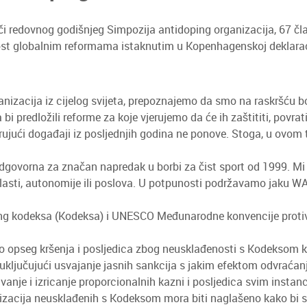
i redovnog godišnjeg Simpozija antidoping organizacija, 67 čla
ost globalnim reformama istaknutim u Kopenhagenskoj deklaraci
izacija iz cijelog svijeta, prepoznajemo da smo na raskršću bo
 bi predložili reforme za koje vjerujemo da će ih zaštititi, povr
irujući događaji iz posljednjih godina ne ponove. Stoga, u ovom
odgovorna za značan napredak u borbi za čist sport od 1999. M
ovlasti, autonomije ili poslova. U potpunosti podržavamo jaku W
:
ng kodeksa (Kodeksa) i UNESCO Međunarodne konvencije protiv 
irio opseg kršenja i posljedica zbog neusklađenosti s Kodeksom 
 uključujući usvajanje jasnih sankcija s jakim efektom odvraćan
ivanje i izricanje proporcionalnih kazni i posljedica svim ins
izacija neusklađenih s Kodeksom mora biti naglašeno kako bi se 