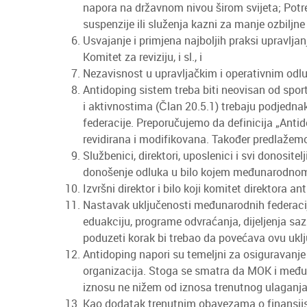
napora na državnom nivou širom svijeta; Potr
suspenzije ili služenja kazni za manje ozbilj
Usvajanje i primjena najboljih praksi upravlja
Komitet za reviziju, i sl., i
Nezavisnost u upravljačkim i operativnim odl
Antidoping sistem treba biti neovisan od spor
i aktivnostima (Član 20.5.1) trebaju podjedna
federacije. Preporučujemo da definicija „Ant
revidirana i modifikovana. Također predlažem
Službenici, direktori, uposlenici i svi donosit
donošenje odluka u bilo kojem međunarodnom 
Izvršni direktor i bilo koji komitet direktora 
Nastavak uključenosti međunarodnih federacija,
eduakciju, programe odvraćanja, dijeljenja saz
poduzeti korak bi trebao da povećava ovu ukl
Antidoping napori su temeljni za osiguravanje
organizacija. Stoga se smatra da MOK i međun
iznosu ne nižem od iznosa trenutnog ulaganja
Kao dodatak trenutnim obavezama o finansijskoj