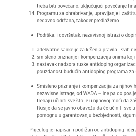
treba biti povećano, uključujući povećanje f
Programu za ohrabrivanje, upravljanje i zašti
nedavno održana, također predlažemo:
Podrška, i dovršetak, nezavisnoj istrazi o do
adekvatne sankcije za kršenja pravila i svih 
smisleno priznanje i kompenzacija onima koji s
nastavak nadzora ruske antidoping organizacij
pouzdanost budućih antidoping programa za dobr
Smisleno priznanje i kompenzacija za njihov hra
nezavisne istrage, od WADA – ine pa do poslje
trebaju učiniti sve što je u njihovoj moći da z
Rusije da se javno obavežu da će učiniti sve u n
pomognu u garantovanju bezbjednosti, sigurnost
Prijedlog je napisan i podržan od antidoping lidera