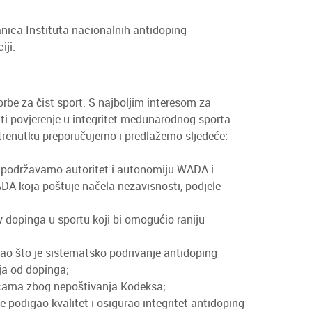
nica Instituta nacionalnih antidoping
ji.
rbe za čist sport. S najboljim interesom za
atiti povjerenje u integritet međunarodnog sporta
 trenutku preporučujemo i predlažemo sljedeće:
i podržavamo autoritet i autonomiju WADA i
ADA koja poštuje načela nezavisnosti, podjele
dopinga u sportu koji bi omogućio raniju
kao što je sistematsko podrivanje antidoping
ja od dopinga;
tancama zbog nepoštivanja Kodeksa;
podigao kvalitet i osigurao integritet antidoping