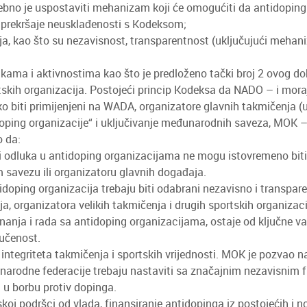
ebno je uspostaviti mehanizam koji će omogućiti da antidoping 
ne prekršaje neusklađenosti s Kodeksom;
nja, kao što su nezavisnost, transparentnost (uključujući mehan
ukama i aktivnostima kao što je predloženo tački broj 2 ovog 
tskih organizacija. Postojeći princip Kodeksa da NADO – i mora
ko biti primijenjeni na WADA, organizatore glavnih takmičenja 
idoping organizacije“ i uključivanje međunarodnih saveza, MOK 
o da:
elji odluka u antidoping organizacijama ne mogu istovremeno biti n
savezu ili organizatoru glavnih događaja.
antidoping organizacija trebaju biti odabrani nezavisno i transpar
 organizatora velikih takmičenja i drugih sportskih organizacija
nanja i rada sa antidoping organizacijama, ostaje od ključne va
jučenost.
 integriteta takmičenja i sportskih vrijednosti. MOK je pozvao 
arodne federacije trebaju nastaviti sa značajnim nezavisnim f
 u borbu protiv dopinga.
 podršci od vlada, finansiranje antidopinga iz postojećih i nov