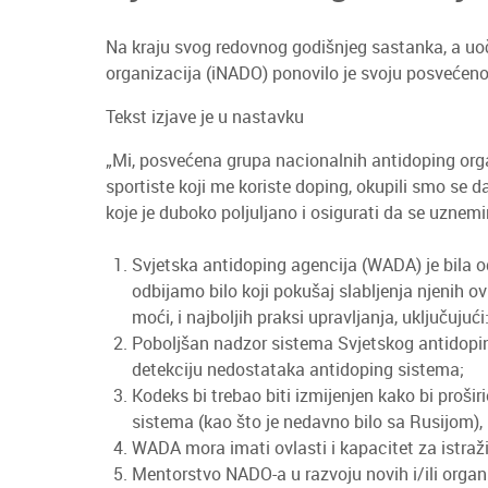
Na kraju svog redovnog godišnjeg sastanka, a uoč
organizacija (iNADO) ponovilo je svoju posvećen
Tekst izjave je u nastavku
„Mi, posvećena grupa nacionalnih antidoping organ
sportiste koji me koriste doping, okupili smo se da
koje je duboko poljuljano i osigurati da se uznem
Svjetska antidoping agencija (WADA) je bila 
odbijamo bilo koji pokušaj slabljenja njenih 
moći, i najboljih praksi upravljanja, uključujući
Poboljšan nadzor sistema Svjetskog antidopi
detekciju nedostataka antidoping sistema;
Kodeks bi trebao biti izmijenjen kako bi proš
sistema (kao što je nedavno bilo sa Rusijom),
WADA mora imati ovlasti i kapacitet za istraž
Mentorstvo NADO-a u razvoju novih i/ili organ