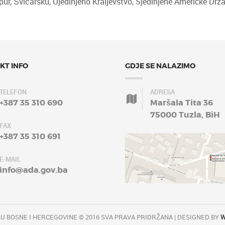
ur, Švicarsku, Ujedinjeno Kraljevstvo, Sjedinjene Američke Drža
KT INFO
GDJE SE NALAZIMO
TELEFON
ADRESA
+387 35 310 690
Maršala Tita 36
75000 Tuzla, BiH
FAX
+387 35 310 691
E-MAIL
info@ada.gov.ba
U BOSNE I HERCEGOVINE © 2016 SVA PRAVA PRIDRŽANA | DESIGNED BY
W