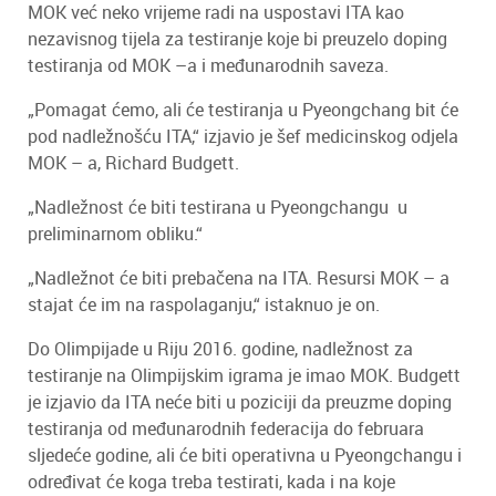
MOK već neko vrijeme radi na uspostavi ITA kao
nezavisnog tijela za testiranje koje bi preuzelo doping
testiranja od MOK –a i međunarodnih saveza.
„Pomagat ćemo, ali će testiranja u Pyeongchang bit će
pod nadležnošću ITA,“ izjavio je šef medicinskog odjela
MOK – a, Richard Budgett.
„Nadležnost će biti testirana u Pyeongchangu u
preliminarnom obliku.“
„Nadležnot će biti prebačena na ITA. Resursi MOK – a
stajat će im na raspolaganju,“ istaknuo je on.
Do Olimpijade u Riju 2016. godine, nadležnost za
testiranje na Olimpijskim igrama je imao MOK. Budgett
je izjavio da ITA neće biti u poziciji da preuzme doping
testiranja od međunarodnih federacija do februara
sljedeće godine, ali će biti operativna u Pyeongchangu i
određivat će koga treba testirati, kada i na koje