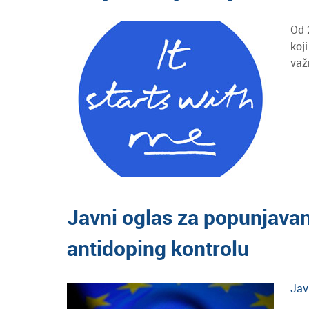
Od 
koj
važ
Javni oglas za popunjavan
antidoping kontrolu
Jav