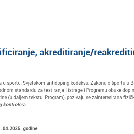
ificiranje, akreditiranje/reakredit
u sportu, Svjetskom antidoping kodeksu, Zakonu o športu u Bos
dnom standardu za testiranja i istrage i Programu obuke dopin
ne (u daljem tekstu: Program), pozivaju se zainteresirana fizičk
ng kontrol
ora.
1.04.2025. godine
.