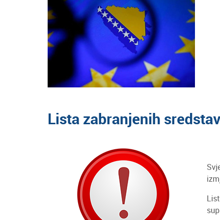
Lista zabranjenih sredsta
Svj
izm
Lis
sup