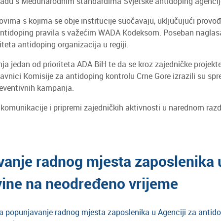
kladu s Međunarodnim standardima Svjetske antidoping agenci
ima s kojima se obje institucije suočavaju, uključujući provođ
 antidoping pravila s važećim WADA Kodeksom. Poseban naglasa
teta antidoping organizacija u regiji.
nja jedan od prioriteta ADA BiH te da se kroz zajedničke projek
tavnici Komisije za antidoping kontrolu Crne Gore izrazili su 
reventivnih kampanja.
komunikacije i pripremi zajedničkih aktivnosti u narednom razdob
vanje radnog mjesta zaposlenika u
vine na neodređeno vrijeme
za popunjavanje radnog mjesta zaposlenika u Agenciji za antid