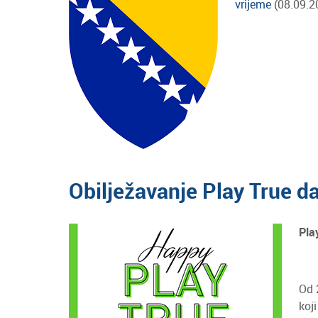
vrijeme
(08.09.2
Obilježavanje Play True d
Pla
Od 
koj