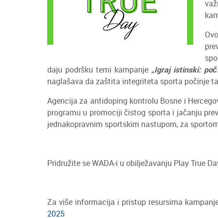
važ
kam
Ovo
pre
spo
daju podršku temi kampanje
„
Igraj istinski: po
naglašava da zaštita integriteta sporta počinje t
Agencija za antidoping kontrolu Bosne i Hercego
programu u promociji čistog sporta i jačanju prev
jednakopravnim sportskim nastupom, za sportom 
Pridružite se WADA-i u obilježavanju Play True D
Za više informacija i pristup resursima kampanj
2025