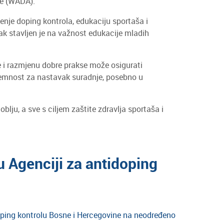
je (WADA).
enje doping kontrola, edukaciju sportaša i
k stavljen je na važnost edukacije mladih
te i razmjenu dobre prakse može osigurati
spremnost za nastavak suradnje, posebno u
lju, a sve s ciljem zaštite zdravlja sportaša i
 Agenciji za antidoping
oping kontrolu Bosne i Hercegovine na neodređeno