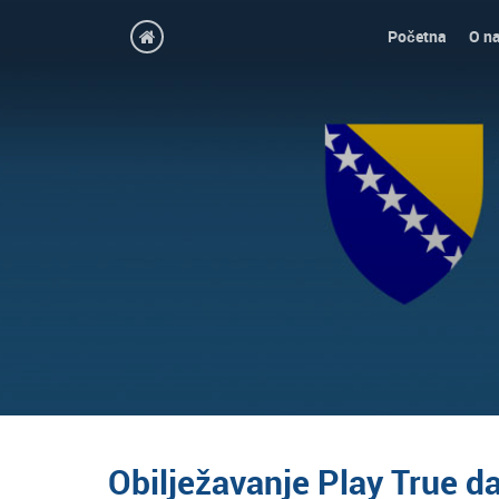
Početna
O n
Obilježavanje Play True d