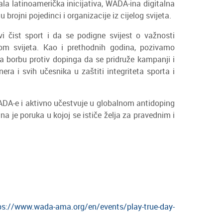
la latinoamerička inicijativa, WADA-ina digitalna
brojni pojedinci i organizacije iz cijelog svijeta.
vi čist sport i da se podigne svijest o važnosti
om svijeta. Kao i prethodnih godina, pozivamo
za borbu protiv dopinga da se pridruže kampanji i
ra i svih učesnika u zaštiti integriteta sporta i
ADA-e i aktivno učestvuje u globalnom antidoping
a je poruka u kojoj se ističe želja za pravednim i
ps://www.wada-ama.org/en/events/play-true-day-