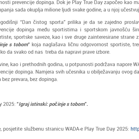
nosti prevencije dopinga. Dok je Play True Day započeo kao ma
panja sada okuplja milione ljudi svake godine, a u njoj učestvuju 
godišnji “Dan čistog sporta” prilika je da se zajedno prosla
vencije dopinga među sportistima i sportskom javnošću šir
rtiste, sportske saveze, kao i sve druge zainteresirane strane 
činje s tobom
“
koja naglašava ličnu odgovornost sportiste, trene
ako da svako od nas treba da napravi prave izbore.
vine, kao i prethodnih godina, u potpunosti podržava napore W
encije dopinga. Namjera svih učesnika u obilježavanju ovog dan
bez prevara, bez dopinga.
ay 2025:
“
Igraj istinski: počinje s tobom
”.
e, posjetite službenu stranicu WADA-e Play True Day 2025:
htt