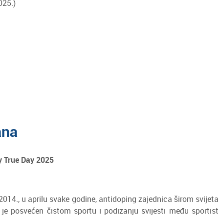
025.)
ana
y True Day 2025
2014., u aprilu svake godine, antidoping zajednica širom svijeta
i je posvećen čistom sportu i podizanju svijesti među sporti