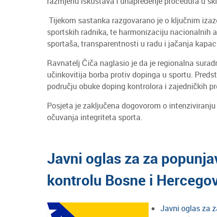
razmjenu iskustava i unapređenje procedura u s
Tijekom sastanka razgovarano je o ključnim izazov
sportskih radnika, te harmonizaciju nacionalnih
sportaša, transparentnosti u radu i jačanja kapaci
Ravnatelj Čiča naglasio je da je regionalna surad
učinkovitija borba protiv dopinga u sportu. Preds
području obuke doping kontrolora i zajedničkih p
Posjeta je zaključena dogovorom o intenziviranju 
očuvanja integriteta sporta.
Javni oglas za za popunja
kontrolu Bosne i Hercego
Javni oglas za 