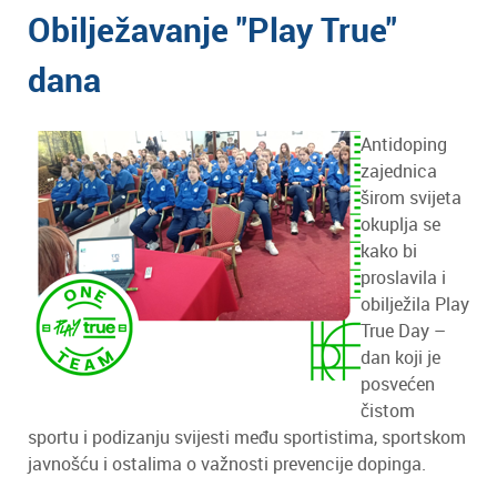
Obilježavanje "Play True"
dana
Antidoping
zajednica
širom svijeta
okuplja se
kako bi
proslavila i
obilježila Play
True Day –
dan koji je
posvećen
čistom
sportu i podizanju svijesti među sportistima, sportskom
javnošću i ostalima o važnosti prevencije dopinga.