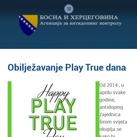
Obilježavanje Play True dana
Od 2014., u
aprilu svake
godine,
antidoping
zajednica
širom svijeta
okuplja se
kako bi