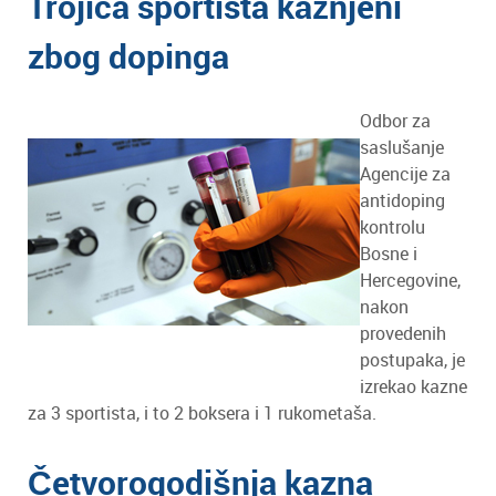
Trojica sportista kažnjeni
zbog dopinga
Odbor za
saslušanje
Agencije za
antidoping
kontrolu
Bosne i
Hercegovine,
nakon
provedenih
postupaka, je
izrekao kazne
za 3 sportista, i to 2 boksera i 1 rukometaša.
Četvorogodišnja kazna