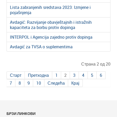
Lista zabranjenih sredstava 2023: Izmjene i
pojašnjenja
Avdagić: Razvijanje obavještajnih i istražnih
kapaciteta za borbu protiv dopinga
INTERPOL i Agencija zajedno protiv dopinga
Avdagić za TVSA o suplementima
Страна 2 од 20
Старт
Претходна
1
2
3
4
5
6
7
8
9
10
Следећа
Крај
БРЗИ ЛИНКОВИ