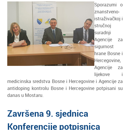
Sporazumi o
znanstveno-
istraživačkoj i
stručnoj
suradnji
Agencije za
sigurnost
hrane Bosne i
Hercegovine,
Agencije za
lijekove i
medicinska sredstva Bosne i Hercegovine i Agencije za
antidoping kontrolu Bosne i Hercegovine potpisani su
danas u Mostaru.
Završena 9. sjednica
Konferencije potpisnica