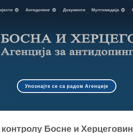
ијести
Антидопинг
Документи
Мултимедија
Упознајте се са радом Агенције
г контролу Босне и Херцегови