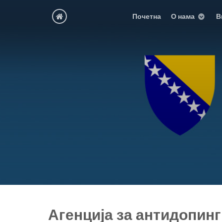
Почетна
О нама
В
Агенција за антидопин