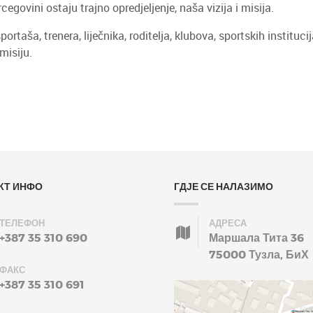
govini ostaju trajno opredjeljenje, naša vizija i misija.
a, trenera, liječnika, roditelja, klubova, sportskih institucija,
misiju.
КТ ИНФО
ГДЈЕ СЕ НАЛАЗИМО
ТЕЛЕФОН
АДРЕСА
+387 35 310 690
Маршала Тита 36
75000 Тузла, БиХ
ФАКС
+387 35 310 691