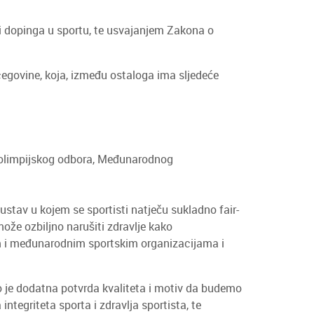
i dopinga u sportu, te usvajanjem Zakona o
govine, koja, između ostaloga ima sljedeće
 olimpijskog odbora, Međunarodnog
ustav u kojem se sportisti natječu sukladno fair-
ože ozbiljno narušiti zdravlje kako
m i međunarodnim sportskim organizacijama i
 je dodatna potvrda kvaliteta i motiv da budemo
ntegriteta sporta i zdravlja sportista, te