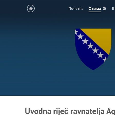
Почетна
О нама
В
Uvodna riječ ravnatelja A