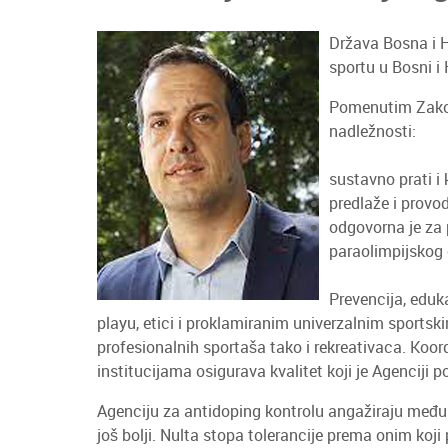
Država Bosna i H
sportu u Bosni i
Pomenutim Zakon
nadležnosti:
sustavno prati i 
predlaže i provod
odgovorna je za
paraolimpijskog 
Prevencija, eduka
playu, etici i proklamiranim univerzalnim sportsk
profesionalnih sportaša tako i rekreativaca. K
institucijama osigurava kvalitet koji je Agencij
Agenciju za antidoping kontrolu angažiraju među
još bolji. Nulta stopa tolerancije prema onim koji