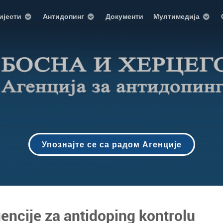
ијести
Антидопинг
Документи
Мултимедија
Упознајте се са радом Агенције
gencije za antidoping kontrolu