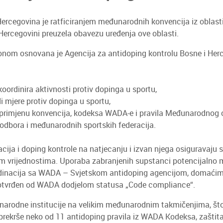
ercegovina je ratficiranjem međunarodnih konvencija iz oblast
 Hercegovini preuzela obavezu uređenja ove oblasti.
om osnovana je Agencija za antidoping kontrolu Bosne i Herce
koordinira aktivnosti protiv dopinga u sportu,
i mjere protiv dopinga u sportu,
 primjenu konvencija, kodeksa WADA-e i pravila Međunarodnog
odbora i međunarodnih sportskih federacija.
cija i doping kontrole na natjecanju i izvan njega osiguravaju s
im vrijednostima. Uporaba zabranjenih supstanci potencijalno m
oordinacija sa WADA – Svjetskom antidoping agencijom, domaći
i potvrđen od WADA dodjelom statusa „Code compliance“.
narodne institucije na velikim međunarodnim takmičenjima, što
 prekrše neko od 11 antidoping pravila iz WADA Kodeksa, zaštita i