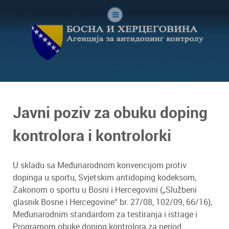
Javni poziv za obuku doping
kontrolora i kontrolorki
U skladu sa Međunarodnom konvencijom protiv
dopinga u sportu, Svjetskim antidoping kodeksom,
Zakonom o sportu u Bosni i Hercegovini („Službeni
glasnik Bosne i Hercegovine“ br. 27/08, 102/09, 66/16),
Međunarodnim standardom za testiranja i istrage i
Programom obuke doping kontrolora za period