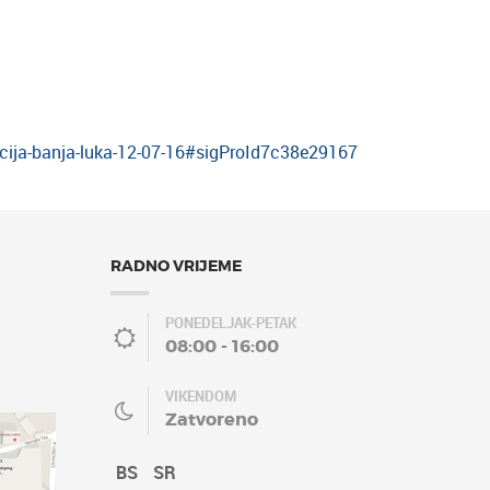
itacija-banja-luka-12-07-16#sigProId7c38e29167
RADNO VRIJEME
PONEDELJAK-PETAK
08:00 - 16:00
VIKENDOM
Zatvoreno
BS
SR