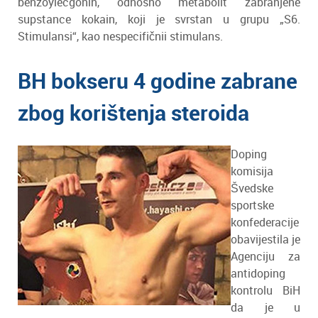
benzoylecgonin, odnosno metabolit zabranjene
supstance kokain, koji je svrstan u grupu „S6.
Stimulansi“, kao nespecifičnii stimulans.
BH bokseru 4 godine zabrane
zbog korištenja steroida
Doping
komisija
Švedske
sportske
konfederacije
obavijestila je
Agenciju za
antidoping
kontrolu BiH
da je u