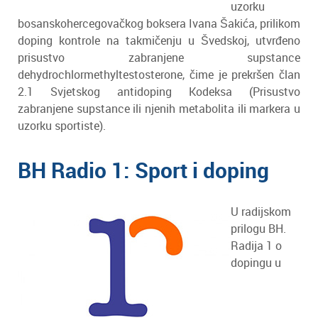
uzorku
bosanskohercegovačkog boksera Ivana Šakića, prilikom
doping kontrole na takmičenju u Švedskoj, utvrđeno
prisustvo zabranjene supstance
dehydrochlormethyltestosterone, čime je prekršen član
2.1 Svjetskog antidoping Kodeksa (Prisustvo
zabranjene supstance ili njenih metabolita ili markera u
uzorku sportiste).
BH Radio 1: Sport i doping
U radijskom
prilogu BH.
Radija 1 o
dopingu u