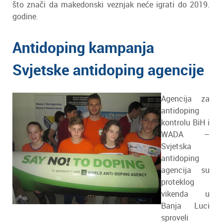
što znači da makedonski veznjak neće igrati do 2019.
godine.
Antidoping kampanja
Svjetske antidoping agencije
Agencija za
antidoping
kontrolu BiH i
WADA –
Svjetska
antidoping
agencija su
proteklog
vikenda u
Banja Luci
sproveli