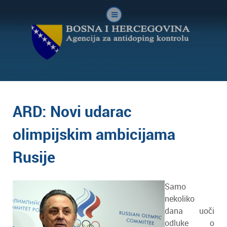
ARD: Novi udarac
olimpijskim ambicijama
Rusije
Samo
nekoliko
dana uoči
odluke o