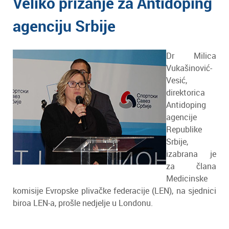
Veliko prizanje za Antidoping
agenciju Srbije
Dr Milica
Vukašinović-
Vesić,
direktorica
Antidoping
agencije
Republike
Srbije,
izabrana je
za člana
Medicinske
komisije Evropske plivačke federacije (LEN), na sjednici
biroa LEN-a, prošle nedjelje u Londonu.