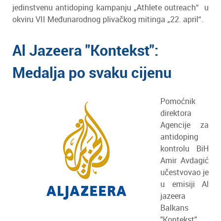
jedinstvenu antidoping kampanju „Athlete outreach“ u
okviru VII Međunarodnog plivačkog mitinga „22. april“.
Al Jazeera "Kontekst":
Medalja po svaku cijenu
Pomoćnik
direktora
Agencije za
antidoping
kontrolu BiH
Amir Avdagić
učestvovao je
u emisiji Al
jazeera
Balkans
"Kontekst"