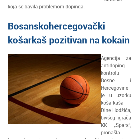
koja se bavila problemom dopinga.
Bosanskohercegovački
košarkaš pozitivan na kokain
Agencija za
antidoping
kontrolu
Bosne i
Hercegovine
je u uzorku
košarkaša
Dine Hodžića,
bivšeg igrača
KK „Spars“,
pronašla