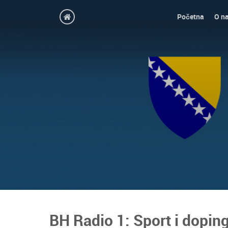
Početna
O n
BH Radio 1: Sport i dopin