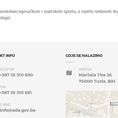
sanskohercegovačkom i svjetskom sportu, u svjetlu nedavnih dop
vdagić.
KT INFO
GDJE SE NALAZIMO
TELEFON
ADRESA
+387 35 310 690
Maršala Tita 36
75000 Tuzla, BiH
FAX
+387 35 310 691
E-MAIL
info@ada.gov.ba