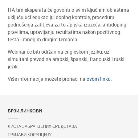
ITA tim eksperata će govoriti o svim ključnim oblastima
uključujući edukaciju, doping kontrole, proceduru
podnošenja zahtjeva za terapijska izuzeća, antidoping
pravilima, upravljanju rezultatima nakon pozitivnog
testa i mnogim drugim temama.
Webinar će biti održan na engleskom jeziku, uz
simultani prevod na arapski, španski, francuski i ruski
jezik
Više informacija možete pronaći na
ovom linku.
БРЗИ ЛИНКОВИ
ЛИСТА ЗАБРАНЈЕНИХ СРЕДСТАВА
ПРИЈАВИ КОРУПЦИЈУ