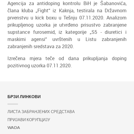
Agencija za antidoping kontrolu BiH je Šabanovića,
člana kluba „Fight“ iz Kaknja, testirala na Državnom
prvenstvu u kick boxu u Tešnju 07.11.2020. Analizom
prikupljenog uzorka je utvrđeno prisustvo zabranjene
supstance furosemid, iz kategorije „S5 - diuretici i
maskirni agensi“ uvrštenih u Listu zabranjenih
zabranjenih sredstava za 2020.
Izrečena mjera teče od dana prikupljanja doping
pozitivnog uzorka 07.11.2020.
БРЗИ ЛИНКОВИ
ЛИСТА ЗАБРАНЈЕНИХ СРЕДСТАВА
ПРИЈАВИ КОРУПЦИЈУ
WADA