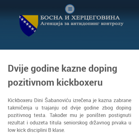
Dvije godine kazne doping
pozitivnom kickboxeru
Kickboxeru Dini Šabanoviću izrečena je kazna zabrane
takmičenja u trajanju od dvije godine zbog doping
pozitivnog testa. Također mu je poništen postignuti
rezultat i oduzeta titula seniorskog državnog prvaka u
low kick disciplini B klase.