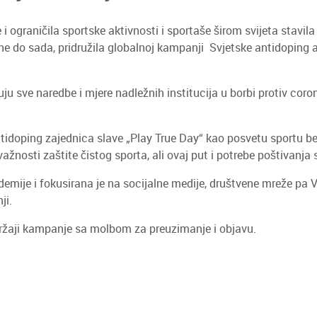
 ograničila sportske aktivnosti i sportaše širom svijeta stavila
ine do sada, pridružila globalnoj kampanji Svjetske antidoping 
u sve naredbe i mjere nadležnih institucija u borbi protiv coro
tidoping zajednica slave „Play True Day“ kao posvetu sportu bez
žnosti zaštite čistog sporta, ali ovaj put i potrebe poštivanja 
emije i fokusirana je na socijalne medije, društvene mreže pa
ji.
držaji kampanje sa molbom za preuzimanje i objavu.