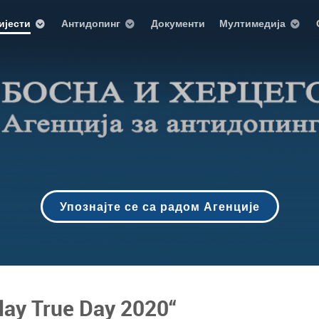
ијести
Антидопинг
Документи
Мултимедија
Упознајте се са радом Агенције
lay True Day 2020“