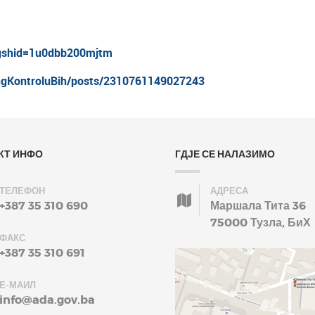
igshid=1u0dbb200mjtm
ngKontroluBih/posts/2310761149027243
КТ ИНФО
ГДЈЕ СЕ НАЛАЗИМО
ТЕЛЕФОН
АДРЕСА
+387 35 310 690
Маршала Тита 36
75000 Тузла, БиХ
ФАКС
+387 35 310 691
Е-МАИЛ
info@ada.gov.ba