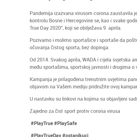
Pandemija izazvana virusom corona zaustavila je i
kontrolu Bosne i Hercegovine se, kao i svake god
True Day 2020“, koji se obilježava 9. aprila.
Pozivamo i molimo sportašice i sportaše da poštuj
očuvanja čistog sporta, bez dopinga.
Od 2014. Svakog aprila, WADA i cijela svjetska an
među sportašima, sportskoj javnosti i drugima o va
Kampanja je prilagođena trenutnim uvjetima pand
objavom na Vašem mediju pridružite ovoj kampan
U nastavku su linkovi na kojima su objavljeni sa
Zajedno za čist sport protiv corona virusa
#PlayTrue #PlaySafe
#PlayTrueDay #ostanikuci