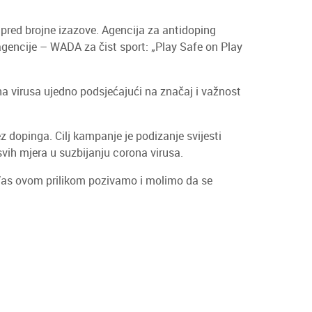
 pred brojne izazove. Agencija za antidoping
agencije – WADA za čist sport: „Play Safe on Play
na virusa ujedno podsjećajući na značaj i važnost
 dopinga. Cilj kampanje je podizanje svijesti
svih mjera u suzbijanju corona virusa.
 Vas ovom prilikom pozivamo i molimo da se