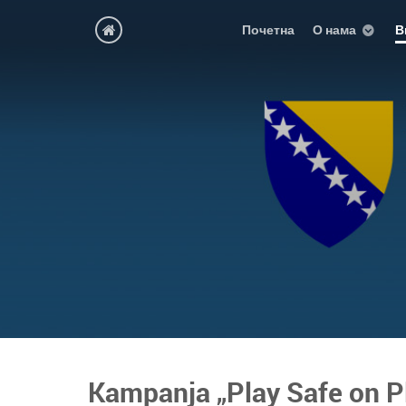
Почетна
О нама
В
Kampanja „Play Safe on P