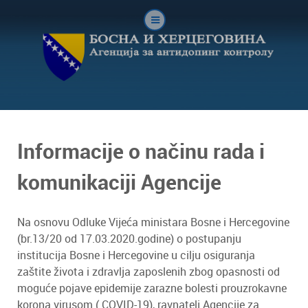
Informacije o načinu rada i
komunikaciji Agencije
Na osnovu Odluke Vijeća ministara Bosne i Hercegovine
(br.13/20 od 17.03.2020.godine) o postupanju
institucija Bosne i Hercegovine u cilju osiguranja
zaštite života i zdravlja zaposlenih zbog opasnosti od
moguće pojave epidemije zarazne bolesti prouzrokavne
korona virusom ( COVID-19), ravnatelj Agencije za