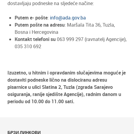
dostavljaju podneske na sljedeće načine:
Putem e- pošte
:
info@ada.gov.ba
Putem pošte na adresu
: Maršala Tita 36, Tuzla,
Bosna i Hercegovina
Kontakt telefoni su
063 999 297 (ravnatelj Agencije),
035 310 692
Izuzetno, u hitnim i opravdanim slučajevima moguće je
dostaviti podneske lično na dislociranu adresu
pisarnice u ulici Slatina 2, Tuzla (zgrada Sarajevo
osiguranja, ranije sjedište Agencije), radnim danom u
periodu od 10.00 do 11.00 sati.
БРЗИ ЛИНКОВИ