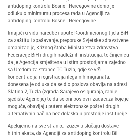
antidoping kontrolu Bosne i Hercegovine donio je
odluku o minimumu procesa rada u Agenciji za
antidoping kontrolu Bosne i Hercegovine.
Imajući u vidu naredbe i upute Koordinicionog tijela BiH
za zaštitu i spašavanje, preporuke Svjetske zdravstvene
organizacije, Kriznog štaba Ministarstva zdravstva
Federacije BiH i drugih nadležnih institucija, te činjenicu
da je Agencija smještena u istim prostorijama zajedno
sa Uredom za strance TC Tuzla, gdje se vrši
koncentracija i registracija ilegalnih migranata,
donesena je odluka da se dio poslova obavlja na adresi
Slatina 2, Tuzla (zgrada Sarajevo osiguranja, ranije
sjedište Agencije) te da se oni poslovi i zadaci,za koje je
moguće, obavljaju putem elektronske pošte i drugih
alternativnih načina bez dolaska u prostorije institucije.
Apelujemo na sve stranke, izuzev u slučaju dostave
hitnih akata, da Agenciji za antidoping kontrolu BiH