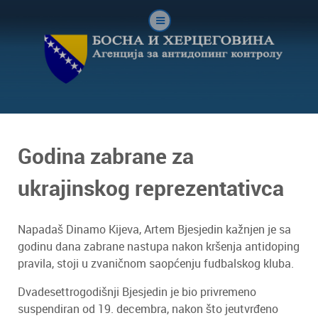
Godina zabrane za
ukrajinskog reprezentativca
Napadaš Dinamo Kijeva, Artem Bjesjedin kažnjen je sa
godinu dana zabrane nastupa nakon kršenja antidoping
pravila, stoji u zvaničnom saopćenju fudbalskog kluba.
Dvadesettrogodišnji Bjesjedin je bio privremeno
suspendiran od 19. decembra, nakon što jeutvrđeno