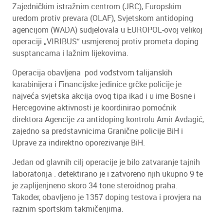
Zajedničkim istražnim centrom (JRC), Europskim
uredom protiv prevara (OLAF), Svjetskom antidoping
agencijom (WADA) sudjelovala u EUROPOL-ovoj velikoj
operaciji „VIRIBUS“ usmjerenoj protiv prometa doping
susptancama i lažnim lijekovima.
Operacija obavljena pod vođstvom talijanskih
karabinijera i Financijske jedinice grčke policije je
najveća svjetska akcija ovog tipa ikad i u ime Bosne i
Hercegovine aktivnosti je koordinirao pomoćnik
direktora Agencije za antidoping kontrolu Amir Avdagić,
zajedno sa predstavnicima Granične policije BiH i
Uprave za indirektno oporezivanje BiH.
Jedan od glavnih cilj operacije je bilo zatvaranje tajnih
laboratorija : detektirano je i zatvoreno njih ukupno 9 te
je zaplijenjneno skoro 34 tone steroidnog praha.
Također, obavljeno je 1357 doping testova i provjera na
raznim sportskim takmičenjima.