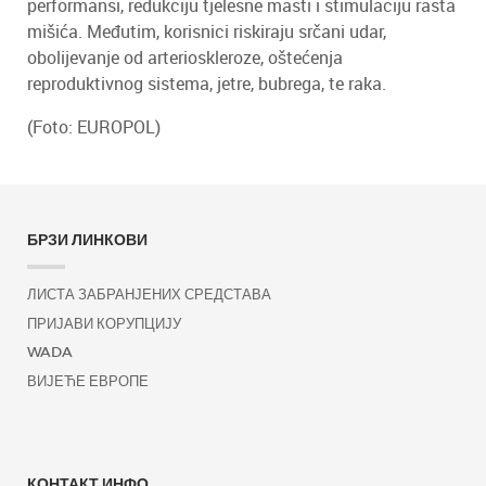
performansi, redukciju tjelesne masti i stimulaciju rasta
mišića. Međutim, korisnici riskiraju srčani udar,
obolijevanje od arterioskleroze, oštećenja
reproduktivnog sistema, jetre, bubrega, te raka.
(Foto: EUROPOL)
БРЗИ ЛИНКОВИ
ЛИСТА ЗАБРАНЈЕНИХ СРЕДСТАВА
ПРИЈАВИ КОРУПЦИЈУ
WADA
ВИЈЕЋЕ ЕВРОПЕ
КОНТАКТ ИНФО