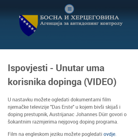
Ispovjesti - Unutar uma
korisnika dopinga (VIDEO)
U nastavku možete ogledati dokumentarni film
njemačke televizije "Das Erste" u kojem bivši skijaš i
doping prestupnik, Austrijanac Johannes Dürr govori o
šokantnim razmjerima nejgovog doping programa.
Film na engleskom jeziku možete pogledati
ovdje.