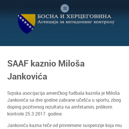
SAAF kaznio Miloša
Jankovića
Srpska asocijacija američkog fudbala kaznila je Miloša
Jankovića sa dve godine zabrane učešća u sportu, zbog
doping pozitivnog rezultata na amfetamin, prilikom
kontrole 25.3.2017. godine.
Jankoviću kazna teče od privremene suspenzije koja mu