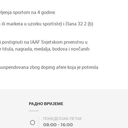
vljenja sportom na 4 godine.
ili markera u uzorku sportiste) i člana 32.2 (b)
i postignuti na IAAF Svjetskom prvenstvu u
e titula, nagrada, medalja, bodova i novčanih
e suspendovana zbog doping afere koja je potresla
РАДНО ВРИЈЕМЕ
ПОНЕДЕЛЈАК-ПЕТАК
08:00 - 16:00