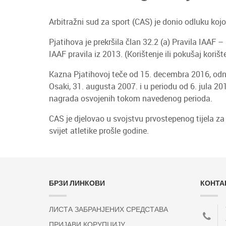
Arbitražni sud za sport (CAS) je donio odluku koj
Pjatihova je prekršila član 32.2 (a) Pravila IAAF –
IAAF pravila iz 2013. (Korištenje ili pokušaj kori
Kazna Pjatihovoj teče od 15. decembra 2016, odn
Osaki, 31. augusta 2007. i u periodu od 6. jula 2
nagrada osvojenih tokom navedenog perioda.
CAS je djelovao u svojstvu prvostepenog tijela za
svijet atletike prošle godine.
БРЗИ ЛИНКОВИ
КОНТА
ЛИСТА ЗАБРАНЈЕНИХ СРЕДСТАВА
ПРИЈАВИ КОРУПЦИЈУ