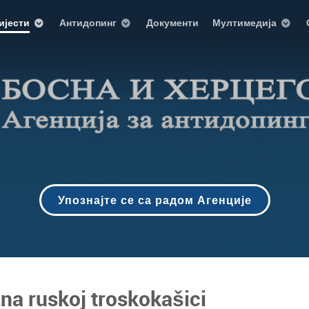
ијести
Антидопинг
Документи
Мултимедија
Упознајте се са радом Агенције
na ruskoj troskokašici