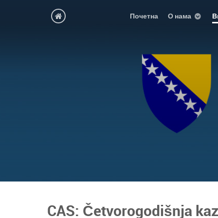
Почетна
О нама
В
CAS: Četvorogodišnja kaz