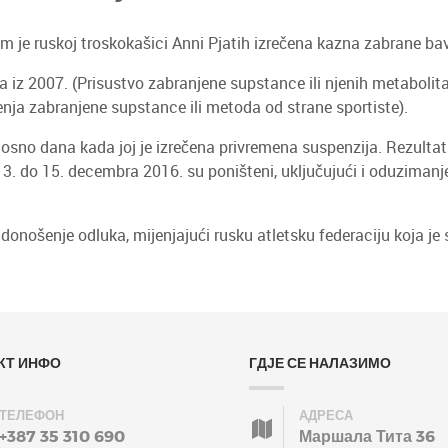
om je ruskoj troskokašici Anni Pjatih izrečena kazna zabrane ba
 a iz 2007. (Prisustvo zabranjene supstance ili njenih metabolita 
štenja zabranjene supstance ili metoda od strane sportiste).
osno dana kada joj je izrečena privremena suspenzija. Rezultat
013. do 15. decembra 2016. su poništeni, uključujući i oduzimanj
 donošenje odluka, mijenjajući rusku atletsku federaciju koja j
КТ ИНФО
ГДЈЕ СЕ НАЛАЗИМО
ТЕЛЕФОН
АДРЕСА
+387 35 310 690
Маршала Тита 36