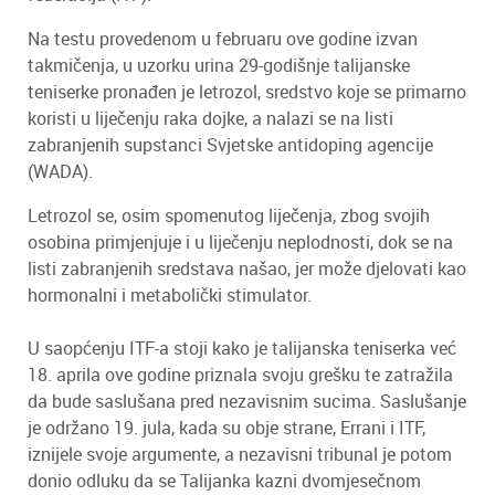
Na testu provedenom u februaru ove godine izvan
takmičenja, u uzorku urina 29-godišnje talijanske
teniserke pronađen je letrozol, sredstvo koje se primarno
koristi u liječenju raka dojke, a nalazi se na listi
zabranjenih supstanci Svjetske antidoping agencije
(WADA).
Letrozol se, osim spomenutog liječenja, zbog svojih
osobina primjenjuje i u liječenju neplodnosti, dok se na
listi zabranjenih sredstava našao, jer može djelovati kao
hormonalni i metabolički stimulator.
U saopćenju ITF-a stoji kako je talijanska teniserka već
18. aprila ove godine priznala svoju grešku te zatražila
da bude saslušana pred nezavisnim sucima. Saslušanje
je održano 19. jula, kada su obje strane, Errani i ITF,
iznijele svoje argumente, a nezavisni tribunal je potom
donio odluku da se Talijanka kazni dvomjesečnom