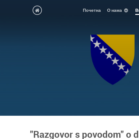
Почетна
О нама
В
"Razgovor s povodom" o 