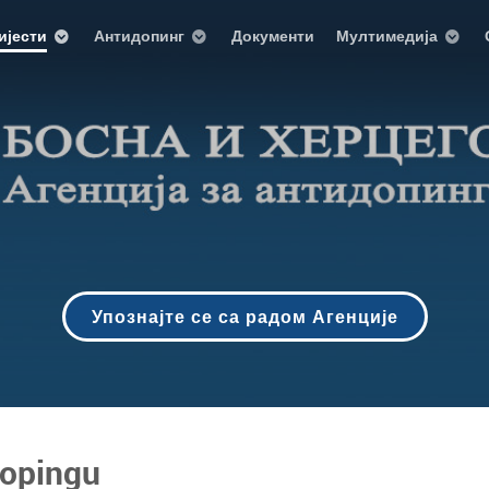
ијести
Антидопинг
Документи
Мултимедија
Упознајте се са радом Агенције
dopingu