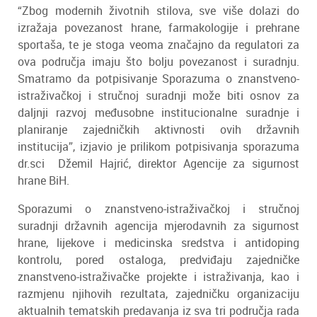
“Zbog modernih životnih stilova, sve više dolazi do
izražaja povezanost hrane, farmakologije i prehrane
sportaša, te je stoga veoma značajno da regulatori za
ova područja imaju što bolju povezanost i suradnju.
Smatramo da potpisivanje Sporazuma o znanstveno-
istraživačkoj i stručnoj suradnji može biti osnov za
daljnji razvoj međusobne institucionalne suradnje i
planiranje zajedničkih aktivnosti ovih državnih
institucija”, izjavio je prilikom potpisivanja sporazuma
dr.sci Džemil Hajrić, direktor Agencije za sigurnost
hrane BiH.
Sporazumi o znanstveno-istraživačkoj i stručnoj
suradnji državnih agencija mjerodavnih za sigurnost
hrane, lijekove i medicinska sredstva i antidoping
kontrolu, pored ostaloga, predviđaju zajedničke
znanstveno-istraživačke projekte i istraživanja, kao i
razmjenu njihovih rezultata, zajedničku organizaciju
aktualnih tematskih predavanja iz sva tri područja rada