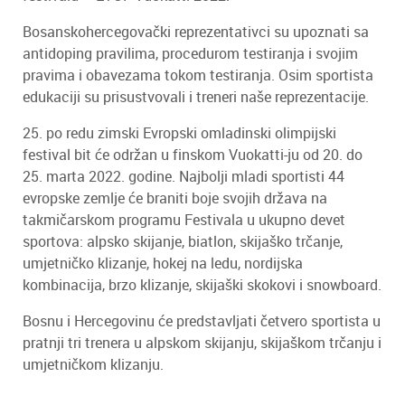
Bosanskohercegovački reprezentativci su upoznati sa
antidoping pravilima, procedurom testiranja i svojim
pravima i obavezama tokom testiranja. Osim sportista
edukaciji su prisustvovali i treneri naše reprezentacije.
25. po redu zimski Evropski omladinski olimpijski
festival bit će održan u finskom Vuokatti-ju od 20. do
25. marta 2022. godine. Najbolji mladi sportisti 44
evropske zemlje će braniti boje svojih država na
takmičarskom programu Festivala u ukupno devet
sportova: alpsko skijanje, biatlon, skijaško trčanje,
umjetničko klizanje, hokej na ledu, nordijska
kombinacija, brzo klizanje, skijaški skokovi i snowboard.
Bosnu i Hercegovinu će predstavljati četvero sportista u
pratnji tri trenera u alpskom skijanju, skijaškom trčanju i
umjetničkom klizanju.