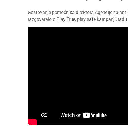
Gostovanje pomoćnika direktora Agencije za antid
razgovaralo o Play True, play safe kampanji, rad