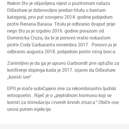
Nakon što je objavljena vijest o pozitivnom nalazu
Dillashaw je dobrovoljno predao titulu u bantam
kategoriji, prvi put osvojenu 2014. godine pobjedom
protiv Renana Baraoa. Titulu je odbranio dvaput prije
nego što ju je izgubio 2016. godine porazom od
Dominicka Cruza, da bi je ponovo vratio nokautom
protiv Cody Garbaranta novembra 2017. Ponovo ju je
odbranio augusta 2018. pobjedom protiv istog borca.
Zanimljivo je da ga je upravo Garbrandt prvi optužio za
korištenje dopinga kada je 2017. izjavio da Dillashaw
„koristi sve“.
EPO je inače uobičajeno ime za rekombinantni ljudski
eritropoetin . Riječ je o „peptidnom hormonu koji se
koristi za stimulaciju crvenih krvnih zrnaca.“ Običn ose
unosi putem injekcije.