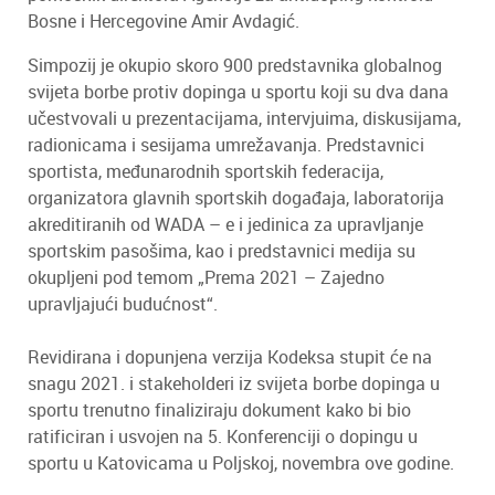
Bosne i Hercegovine Amir Avdagić.
Simpozij je okupio skoro 900 predstavnika globalnog
svijeta borbe protiv dopinga u sportu koji su dva dana
učestvovali u prezentacijama, intervjuima, diskusijama,
radionicama i sesijama umrežavanja. Predstavnici
sportista, međunarodnih sportskih federacija,
organizatora glavnih sportskih događaja, laboratorija
akreditiranih od WADA – e i jedinica za upravljanje
sportskim pasošima, kao i predstavnici medija su
okupljeni pod temom „Prema 2021 – Zajedno
upravljajući budućnost“.
Revidirana i dopunjena verzija Kodeksa stupit će na
snagu 2021. i stakeholderi iz svijeta borbe dopinga u
sportu trenutno finaliziraju dokument kako bi bio
ratificiran i usvojen na 5. Konferenciji o dopingu u
sportu u Katovicama u Poljskoj, novembra ove godine.