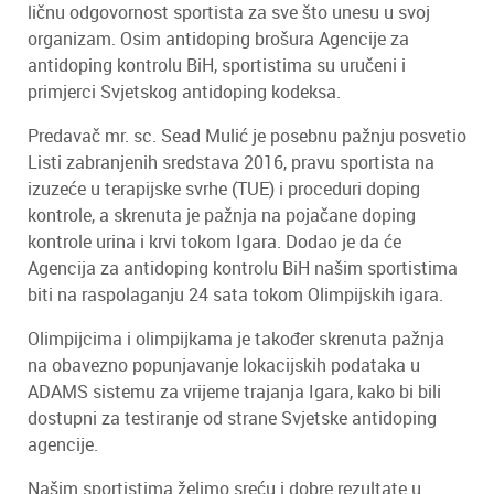
ličnu odgovornost sportista za sve što unesu u svoj
organizam. Osim antidoping brošura Agencije za
antidoping kontrolu BiH, sportistima su uručeni i
primjerci Svjetskog antidoping kodeksa.
Predavač mr. sc. Sead Mulić je posebnu pažnju posvetio
Listi zabranjenih sredstava 2016, pravu sportista na
izuzeće u terapijske svrhe (TUE) i proceduri doping
kontrole, a skrenuta je pažnja na pojačane doping
kontrole urina i krvi tokom Igara. Dodao je da će
Agencija za antidoping kontrolu BiH našim sportistima
biti na raspolaganju 24 sata tokom Olimpijskih igara.
Olimpijcima i olimpijkama je također skrenuta pažnja
na obavezno popunjavanje lokacijskih podataka u
ADAMS sistemu za vrijeme trajanja Igara, kako bi bili
dostupni za testiranje od strane Svjetske antidoping
agencije.
Našim sportistima želimo sreću i dobre rezultate u