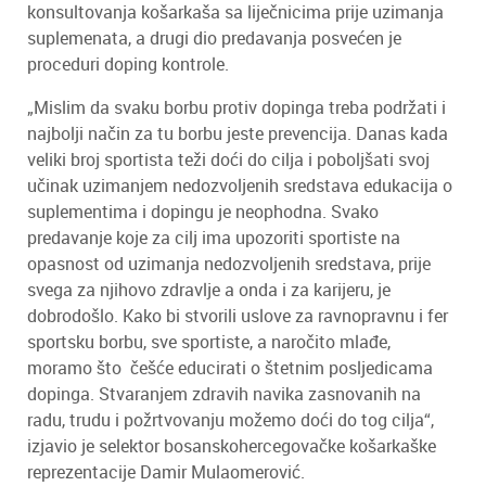
konsultovanja košarkaša sa liječnicima prije uzimanja
suplemenata, a drugi dio predavanja posvećen je
proceduri doping kontrole.
„Mislim da svaku borbu protiv dopinga treba podržati i
najbolji način za tu borbu jeste prevencija. Danas kada
veliki broj sportista teži doći do cilja i poboljšati svoj
učinak uzimanjem nedozvoljenih sredstava edukacija o
suplementima i dopingu je neophodna. Svako
predavanje koje za cilj ima upozoriti sportiste na
opasnost od uzimanja nedozvoljenih sredstava, prije
svega za njihovo zdravlje a onda i za karijeru, je
dobrodošlo. Kako bi stvorili uslove za ravnopravnu i fer
sportsku borbu, sve sportiste, a naročito mlađe,
moramo što češće educirati o štetnim posljedicama
dopinga. Stvaranjem zdravih navika zasnovanih na
radu, trudu i požrtvovanju možemo doći do tog cilja“,
izjavio je selektor bosanskohercegovačke košarkaške
reprezentacije Damir Mulaomerović.