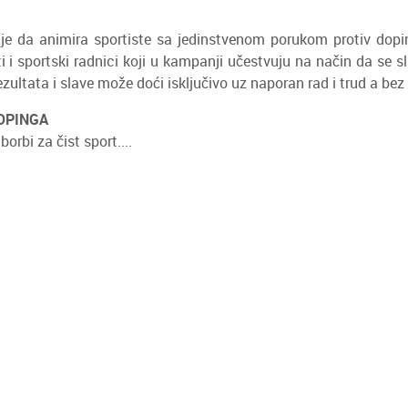
e da animira sportiste sa jedinstvenom porukom protiv doping
sti i sportski radnici koji u kampanji učestvuju na način da 
ultata i slave može doći isključivo uz naporan rad i trud a bez
DOPINGA
borbi za čist sport....