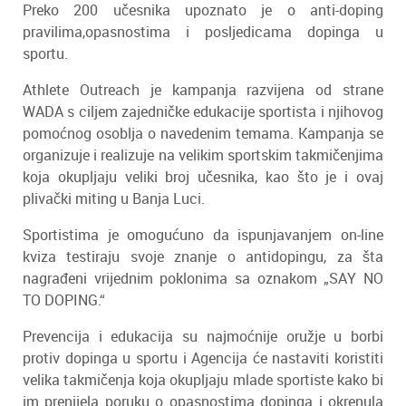
Preko 200 učesnika upoznato je o anti-doping
pravilima,opasnostima i posljedicama dopinga u
sportu.
Athlete Outreach je kampanja razvijena od strane
WADA s ciljem zajedničke edukacije sportista i njihovog
pomoćnog osoblja o navedenim temama. Kampanja se
organizuje i realizuje na velikim sportskim takmičenjima
koja okupljaju veliki broj učesnika, kao što je i ovaj
plivački miting u Banja Luci.
Sportistima je omogućuno da ispunjavanjem on-line
kviza testiraju svoje znanje o antidopingu, za šta
nagrađeni vrijednim poklonima sa oznakom „SAY NO
TO DOPING.“
Prevencija i edukacija su najmoćnije oružje u borbi
protiv dopinga u sportu i Agencija će nastaviti koristiti
velika takmičenja koja okupljaju mlade sportiste kako bi
im prenijela poruku o opasnostima dopinga i okrenula