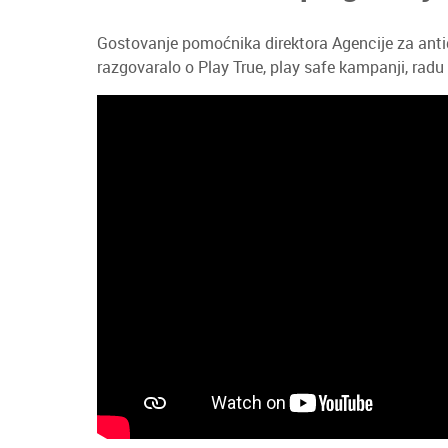
Gostovanje pomoćnika direktora Agencije za antid
razgovaralo o Play True, play safe kampanji, rad