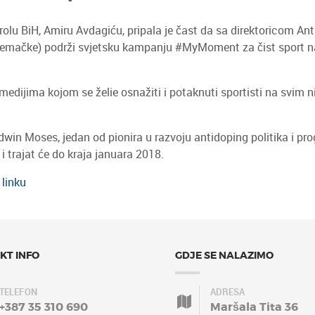
olu BiH, Amiru Avdagiću, pripala je čast da sa direktoricom A
jemačke) podrži svjetsku kampanju #MyMoment za čist sport n
ima kojom se želie osnažiti i potaknuti sportisti na svim nivoi
Edwin Moses, jedan od pionira u razvoju antidoping politika i p
i trajat će do kraja januara 2018.
linku
KT INFO
GDJE SE NALAZIMO
TELEFON
ADRESA
+387 35 310 690
Maršala Tita 36