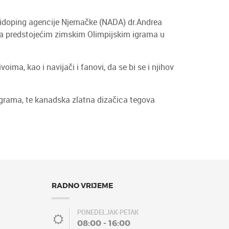
ntidoping agencije Njemačke (NADA) dr.Andrea
a predstojećim zimskim Olimpijskim igrama u
ma, kao i navijači i fanovi, da se bi se i njihov
rograma, te kanadska zlatna dizačica tegova
RADNO VRIJEME
PONEDELJAK-PETAK
08:00 - 16:00