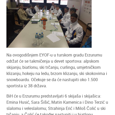
Na ovogodišnjem EYOF-u u turskom gradu Erzurumu
održat će se takmičenja u devet sportova: alpskom
skijanju, biatlonu, ski trčanju, curlingu, umjetničkom
klizanju, hokeju na ledu, brzom klizanju, ski skokovima i
snowboardu. Očekuje se da će nastupiti oko 1.500
sportista iz 38 država.
BiH će u Erzurumu predstavljati 6 skijaša i skijašica:
Emina Husić, Sara Šišić, Matin Kamenica i Dino Terzić u
slalomu i veleslalomu; Strahinja Erić i Miloš Čolić u ski
trčanju, a Čolić će također nastupiti i u biatlonu.