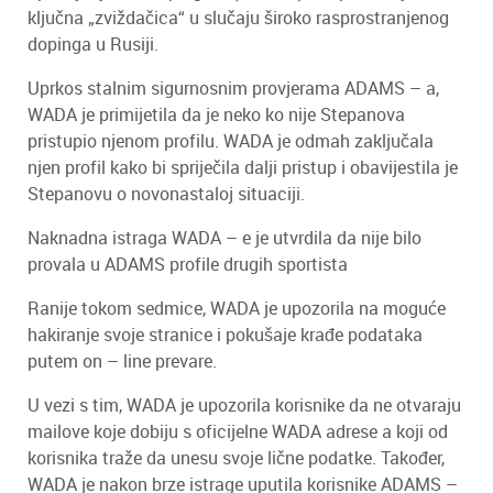
ključna „zviždačica“ u slučaju široko rasprostranjenog
dopinga u Rusiji.
Uprkos stalnim sigurnosnim provjerama ADAMS – a,
WADA je primijetila da je neko ko nije Stepanova
pristupio njenom profilu. WADA je odmah zaključala
njen profil kako bi spriječila dalji pristup i obavijestila je
Stepanovu o novonastaloj situaciji.
Naknadna istraga WADA – e je utvrdila da nije bilo
provala u ADAMS profile drugih sportista
Ranije tokom sedmice, WADA je upozorila na moguće
hakiranje svoje stranice i pokušaje krađe podataka
putem on – line prevare.
U vezi s tim, WADA je upozorila korisnike da ne otvaraju
mailove koje dobiju s oficijelne WADA adrese a koji od
korisnika traže da unesu svoje lične podatke. Također,
WADA je nakon brze istrage uputila korisnike ADAMS –