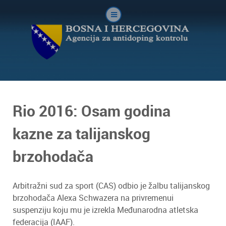
Rio 2016: Osam godina
kazne za talijanskog
brzohodača
Arbitražni sud za sport (CAS) odbio je žalbu talijanskog
brzohodača Alexa Schwazera na privremenui
suspenziju koju mu je izrekla Međunarodna atletska
federacija (IAAF).