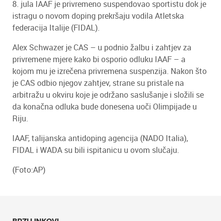
8. jula IAAF je privremeno suspendovao sportistu dok je
istragu o novom doping prekršaju vodila Atletska
federacija Italije (FIDAL).
Alex Schwazer je CAS – u podnio žalbu i zahtjev za
privremene mjere kako bi osporio odluku IAAF – a
kojom mu je izrečena privremena suspenzija. Nakon što
je CAS odbio njegov zahtjev, strane su pristale na
arbitražu u okviru koje je održano saslušanje i složili se
da konačna odluka bude donesena uoči Olimpijade u
Riju.
IAAF, talijanska antidoping agencija (NADO Italia),
FIDAL i WADA su bili ispitanicu u ovom slučaju.
(Foto:AP)