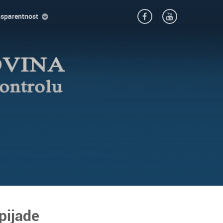
nsparentnost
pijade