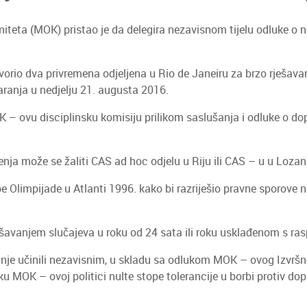
iteta (MOK) pristao je da delegira nezavisnom tijelu odluke o
otvorio dva privremena odjeljena u Rio de Janeiru za brzo rješav
aranja u nedjelju 21. augusta 2016.
 – ovu disciplinsku komisiju prilikom saslušanja i odluke o do
ja može se žaliti CAS ad hoc odjelu u Riju ili CAS – u u Lozan
 Olimpijade u Atlanti 1996. kako bi razriješio pravne sporove na
ešavanjem slučajeva u roku od 24 sata ili roku usklađenom s r
iranje učinili nezavisnim, u skladu sa odlukom MOK – ovog Izvrš
MOK – ovoj politici nulte stope tolerancije u borbi protiv dopinga