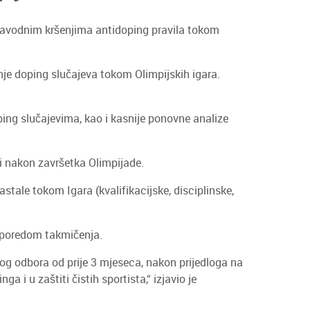
 navodnim kršenjima antidoping pravila tokom
anje doping slučajeva tokom Olimpijskih igara.
ping slučajevima, kao i kasnije ponovne analize
i nakon završetka Olimpijade.
stale tokom Igara (kvalifikacijske, disciplinske,
asporedom takmičenja.
nog odbora od prije 3 mjeseca, nakon prijedloga na
 i u zaštiti čistih sportista,“ izjavio je