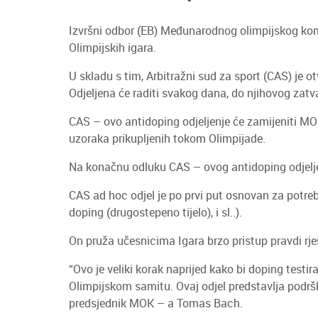
Izvršni odbor (EB) Međunarodnog olimpijskog kom
Olimpijskih igara.
U skladu s tim, Arbitražni sud za sport (CAS) je 
Odjeljena će raditi svakog dana, do njihovog zatv
CAS – ovo antidoping odjeljenje će zamijeniti MOK
uzoraka prikupljenih tokom Olimpijade.
Na konačnu odluku CAS – ovog antidoping odjeljen
CAS ad hoc odjel je po prvi put osnovan za potrebe
doping (drugostepeno tijelo), i sl..).
On pruža učesnicima Igara brzo pristup pravdi rj
“Ovo je veliki korak naprijed kako bi doping test
Olimpijskom samitu. Ovaj odjel predstavlja podršku 
predsjednik MOK – a Tomas Bach.