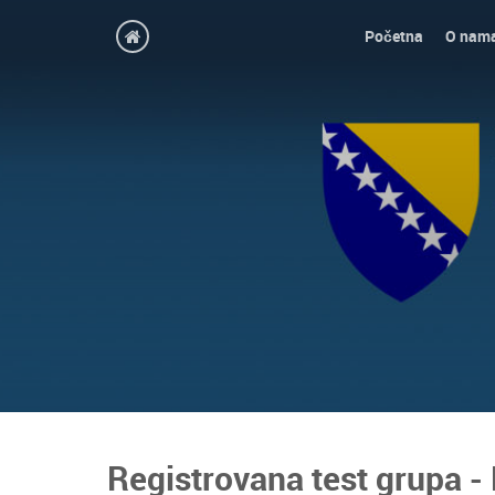
Početna
O nam
Registrovana test grupa -