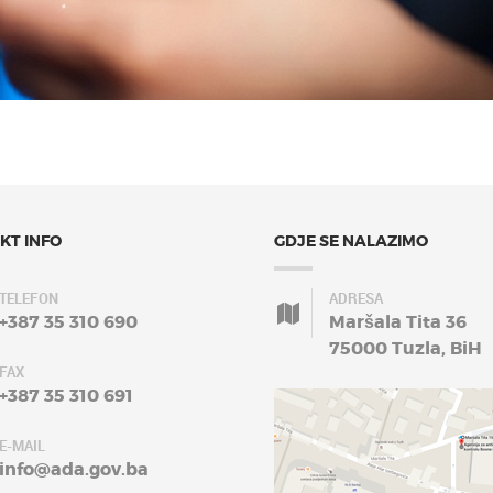
KT INFO
GDJE SE NALAZIMO
TELEFON
ADRESA
+387 35 310 690
Maršala Tita 36
75000 Tuzla, BiH
FAX
+387 35 310 691
E-MAIL
info@ada.gov.ba