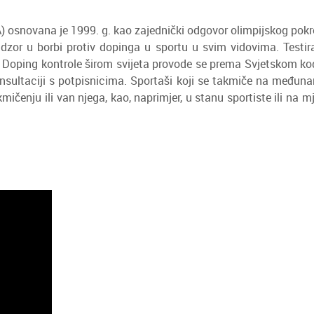
 osnovana je 1999. g. kao zajednički odgovor olimpijskog pokret
dzor u borbi protiv dopinga u sportu u svim vidovima. Testira
a. Doping kontrole širom svijeta provode se prema Svjetskom
nsultaciji s potpisnicima. Sportaši koji se takmiče na međuna
mičenju ili van njega, kao, naprimjer, u stanu sportiste ili na mj