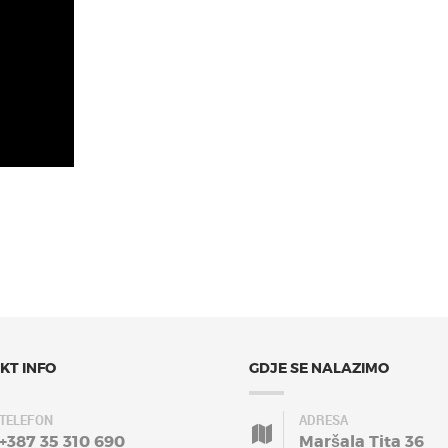
KT INFO
GDJE SE NALAZIMO
TELEFON
ADRESA
+387 35 310 690
Maršala Tita 36