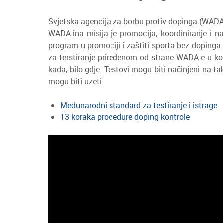
Svjetska agencija za borbu protiv dopinga (WADA)
WADA-ina misija je promocija, koordiniranje i na
program u promociji i zaštiti sporta bez doping
za terstiranje priređenom od strane WADA-e u ko
kada, bilo gdje. Testovi mogu biti načinjeni na tak
mogu biti uzeti.
Međunarodni standard za testiranje i istrage
13 koraka procedure doping kontrole