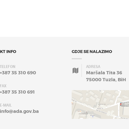
KT INFO
GDJE SE NALAZIMO
TELEFON
ADRESA
+387 35 310 690
Maršala Tita 36
75000 Tuzla, BiH
FAX
+387 35 310 691
E-MAIL
info@ada.gov.ba